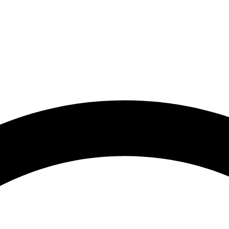
KAR­RIE­RE