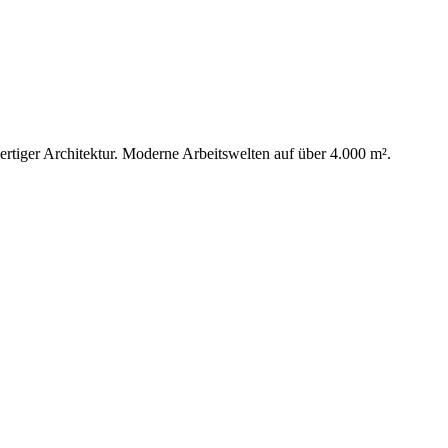
wer­ti­ger Archi­tek­tur. Moder­ne Arbeits­wel­ten auf über 4.000 m².