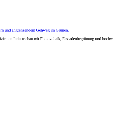
zi­en­ten Indus­trie­bau mit Pho­to­vol­ta­ik, Fas­sa­den­be­grü­nung und hoch­