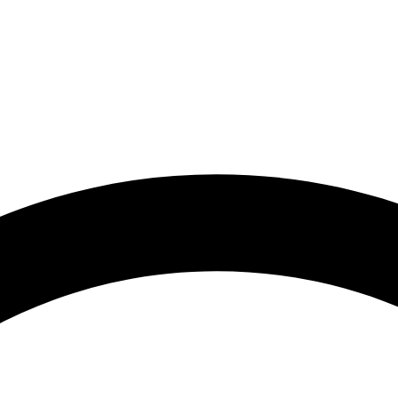
KAR­RIE­RE