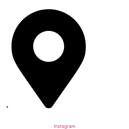
info@studio-s-architekten.de
Bern­hard-Otte-Stra­ße 12, 46395 Bocholt
Insta­gram