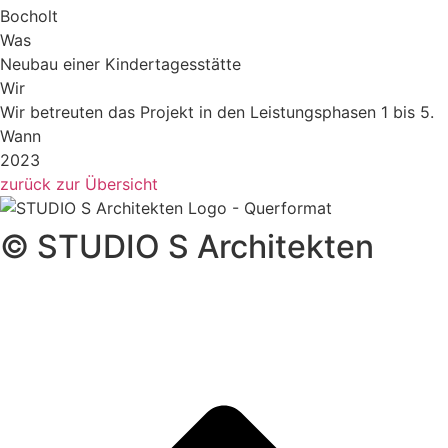
Bocholt
Was
Neu­bau einer Kin­der­ta­ges­stät­te
Wir
Wir betreu­ten das Pro­jekt in den Leis­tungs­pha­sen 1 bis 5.
Wann
2023
zurück zur Über­sicht
© STUDIO S Architekten