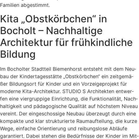
Fami­li­en abge­stimmt.
Kita „Obstkörbchen“ in
Bocholt – Nachhaltige
Architektur für frühkindliche
Bildung
Im Bochol­ter Stadt­teil Bie­men­horst ent­steht mit dem Neu­
bau der Kin­der­ta­ges­stät­te „Obst­körb­chen“ ein zeit­ge­mä­
ßer Bil­dungs­ort für Kin­der und ein Vor­zei­ge­pro­jekt für
moder­ne Kita-Archi­tek­tur. STUDIO S Archi­tek­ten ent­wer­
fen eine vier­grup­pi­ge Ein­rich­tung, die Funk­tio­na­li­tät, Nach­
hal­tig­keit und päd­ago­gi­sche Qua­li­tät auf höchs­tem Niveau
ver­eint. Der ein­ge­schos­si­ge Neu­bau über­zeugt durch eine
kom­pak­te und klar struk­tu­rier­te Raum­auf­tei­lung, die kur­ze
Wege, ein­fa­che Ori­en­tie­rung und rei­bungs­lo­se Abläu­fe
garan­tiert. Dabei ste­hen die Bedürf­nis­se der Kin­der im Mit­