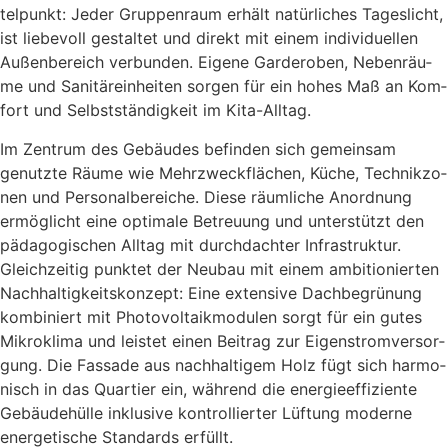
tel­punkt: Jeder Grup­pen­raum erhält natür­li­ches Tages­licht,
ist lie­be­voll gestal­tet und direkt mit einem indi­vi­du­el­len
Außen­be­reich ver­bun­den. Eige­ne Gar­de­ro­ben, Neben­räu­
me und Sani­tär­ein­hei­ten sor­gen für ein hohes Maß an Kom­
fort und Selbst­stän­dig­keit im Kita-All­tag.
Im Zen­trum des Gebäu­des befin­den sich gemein­sam
genutz­te Räu­me wie Mehr­zweck­flä­chen, Küche, Tech­nik­zo­
nen und Per­so­nal­be­rei­che. Die­se räum­li­che Anord­nung
ermög­licht eine opti­ma­le Betreu­ung und unter­stützt den
päd­ago­gi­schen All­tag mit durch­dach­ter Infra­struk­tur.
Gleich­zei­tig punk­tet der Neu­bau mit einem ambi­tio­nier­ten
Nach­hal­tig­keits­kon­zept: Eine exten­si­ve Dach­be­grü­nung
kom­bi­niert mit Pho­to­vol­ta­ik­mo­du­len sorgt für ein gutes
Mikro­kli­ma und leis­tet einen Bei­trag zur Eigen­strom­ver­sor­
gung. Die Fas­sa­de aus nach­hal­ti­gem Holz fügt sich har­mo­
nisch in das Quar­tier ein, wäh­rend die ener­gie­ef­fi­zi­en­te
Gebäu­de­hül­le inklu­si­ve kon­trol­lier­ter Lüf­tung moder­ne
ener­ge­ti­sche Stan­dards erfüllt.