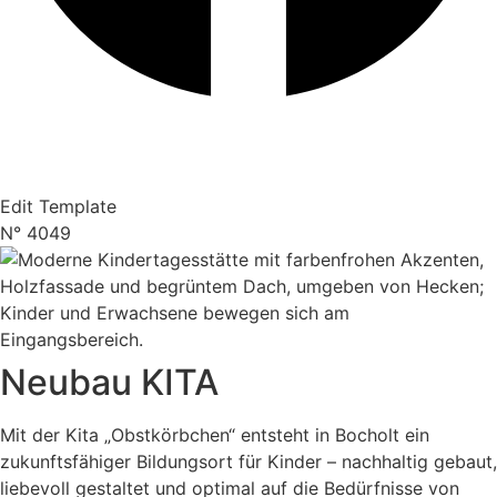
Impres­sum
Daten­schutz
Coo­kies
Edit Tem­p­la­te
N° 4049
Neubau KITA
Mit der Kita „Obst­körb­chen“ ent­steht in Bocholt ein
zukunfts­fä­hi­ger Bil­dungs­ort für Kin­der – nach­hal­tig gebaut,
lie­be­voll gestal­tet und opti­mal auf die Bedürf­nis­se von