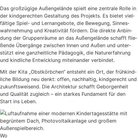
Das groß­zü­gi­ge Außen­ge­län­de spielt eine zen­tra­le Rol­le in
der kind­ge­rech­ten Gestal­tung des Pro­jekts. Es bie­tet viel­
fäl­ti­ge Spiel- und Lern­an­ge­bo­te, die Bewe­gung, Sin­nes­
wahr­neh­mung und Krea­ti­vi­tät för­dern. Die direk­te Anbin­
dung der Grup­pen­räu­me an das Außen­ge­län­de schafft flie­
ßen­de Über­gän­ge zwi­schen Innen und Außen und unter­
stützt eine ganz­heit­li­che Päd­ago­gik, die Natur­er­fah­rung
und kind­li­che Ent­wick­lung mit­ein­an­der ver­bin­det.
Mit der Kita „Obst­körb­chen“ ent­steht ein Ort, der früh­kind­
li­che Bil­dung neu denkt: offen, nach­hal­tig, kind­ge­recht und
zukunfts­wei­send. Die Archi­tek­tur schafft Gebor­gen­heit
und Qua­li­tät zugleich – ein star­kes Fun­da­ment für den
Start ins Leben.
Wo