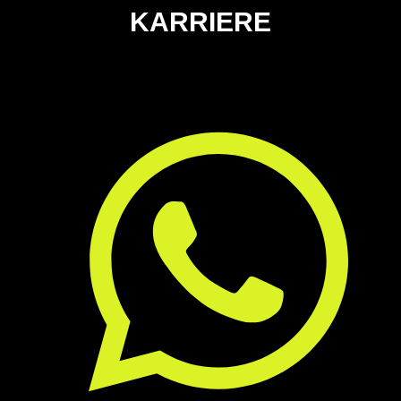
KAR­RIE­RE