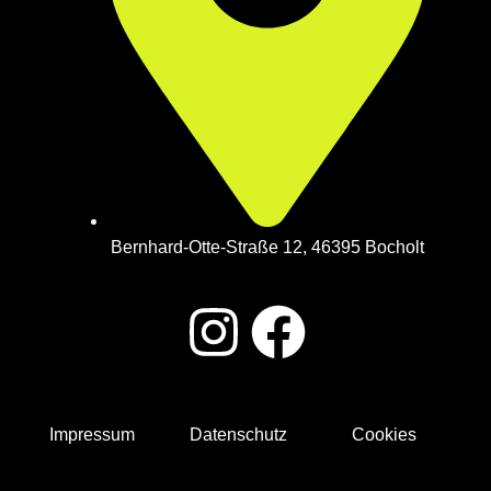
Bern­hard-Otte-Stra­ße 12, 46395 Bocholt
Impres­sum
Daten­schutz
Coo­kies