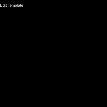
Edit Tem­p­la­te