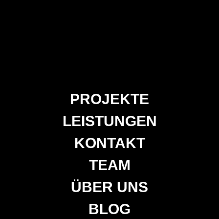
PRO­JEK­TE
LEIS­TUN­GEN
KON­TAKT
TEAM
ÜBER UNS
BLOG